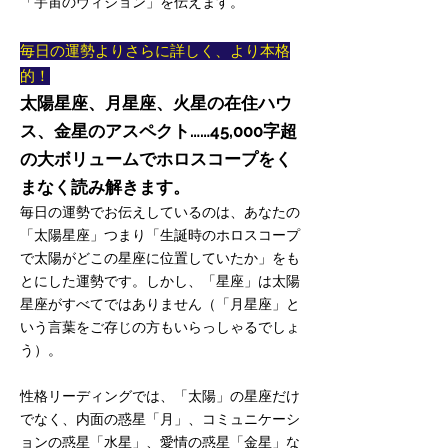
「宇宙のヴィジョン」を伝えます。
毎日の運勢よりさらに詳しく、より本格
的！
太陽星座、月星座、火星の在住ハウ
ス、金
星のアスペクト……
45,
000
字超
の大ボリュームでホ
ロスコープをく
まなく読み解きます。
毎日の運勢でお伝えしているのは、あなたの
「太陽星座」つまり「生誕時のホロスコープ
で太陽がどこの星座に位置していたか」をも
とにした運勢です。しかし、「星座」は太陽
星座がすべてではありません（「月星座」と
いう言葉をご存じの方もいらっしゃるでしょ
う）。
性格リーディングでは、「太陽」の星座だけ
でなく、内面の惑星「月」、コミュニケーシ
ョンの惑星「水星」、愛情の惑星「金星」な