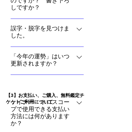
のですか？ 書き下ろ
勢」を更新 ・今月の運勢が更新さ
しですか？
れた土曜日の翌日（＝日曜日）：
「今日の運勢」「今週の運勢」
「今週の運勢」を更新 ※コンテン
「今月の運勢」「今年の運勢」は
誤字・脱字を見つけま
ツは早朝に更新されます。 ※「今
すべて、ジョナサン・ケイナーの
した。
週の運勢」「今月の運勢」更新日
遺志を継ぐケイナー・ホロスコー
（土曜や日曜）には、「今日の運
お手数ですが「お問い合わせフォ
プチームが日々書き下ろしていま
勢」の更新はありません。
ーム」から誤字脱字の箇所をお知
す。ジョナサン・ケイナーが毎日
「今年の運勢」はいつ
らせください。その際、大変お手
の運勢を書き始めたころから一貫
更新されますか？
数ですが、どのコンテンツで誤字
して、ケイナー・ホロスコープの
「今年の運勢」の更新は不定期で
脱字を見つけられたか、できる限
「運勢」はあらかじめ用意してお
す。メンバーの方には更新時にメ
り詳しくお知らせいただけますと
いたものではなく、日々の天体の
ールでお知らせしますので、ぜひ
幸いです。
運行や世の中の状況を見ながらジ
​【3】お支払い、ご購入、無料鑑定チ
メンバー登録（無料）をご検討く
ョナサン、現在はケイナー・ホロ
ケイナー・ホロスコー
ケットご利用について
ださい。
スコープチームが毎日執筆し、翻
プで使用できる支払い
訳チームが日本語訳したうえでお
方法には何があります
届けしています。
か？