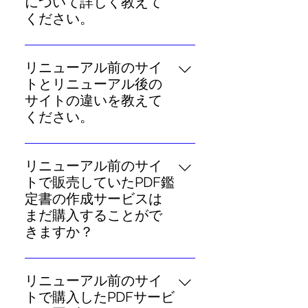
個人情報を共有することもありま
について詳しく教えて
はサポートを提供しておりません
さい。
ーの方は、あなた自身についてよ
どを日々英語から日本語に翻訳
せん。なお、決裁に採用している
ください。
のでご了承ください。
り深く読み解く「基本性格鑑定」
し、無料で提供しているほか、普
SBペイメントサービス株式会社の
を毎週1項目ずつ無料でご覧いただ
英国を代表する占星術師であるジ
段は有料でご提供している「未来
安全なクレジットカード決済シス
けます。 他にも一部無料でご覧い
ョナサン・ケイナーは、通常の12
予言」を待てば無料でお楽しみい
リニューアル前のサイ
テムでは、お客様のクレジットカ
ただける相性鑑定、運命イベント
星座占いの枠にとどまらない詩的
ただける「無料鑑定チケット」の
トとリニューアル後の
ードの情報は暗号化して通信･処理
をお知らせするメールのお届けな
でメッセージ性の強いその予言ス
仕組みを導入しております。今後
サイトの違いを教えて
され、ケイナー・ホロスコープの
ど、メンバーの方には多くのコン
タイルで、世界の新聞等メディア
もより多くの方に無料でコンテン
ください。
運営スタッフでも情報を確認する
テンツをご用意しております。ぜ
を通じて2000万人ものファンを生
ツをお楽しみいただく最善の策と
ことができない仕組み（非保持処
ひご検討ください。
リニューアル後のサイトでは、
み、愛読されてきました。詳しく
して、広告を表示させていただい
理）となっております。どうぞ安
「メンバー登録」していただくこ
は、「ケイナー・ホロスコープと
リニューアル前のサイ
ております。ご理解賜れますと幸
心してご利用ください。
とで、ご自身の星座の占いに簡単
は？」をご覧ください。
トで販売していたPDF鑑
いです。なお、「プレミアムメン
にアクセスしたり、これまでPDF
定書の作成サービスは
バー契約」をしていただくと、す
形式での有料販売のみだった「未
まだ購入することがで
べての広告が非表示となります。
来予言」「基本性格鑑定」につい
きますか？
よろしければご検討ください。
て、メンバー特典として一部無料
ケイナー・ホロスコープのリニュ
や特典鑑定としてご覧いただける
ーアルに伴ってPDF鑑定書の作成
ようになりました（全文を読むに
リニューアル前のサイ
サービスは2023年4月末に閉鎖し
は都度購入や「無料鑑定チケッ
トで購入したPDFサービ