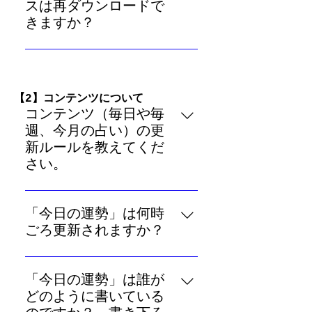
ましたので、新たなご購入やご購
ト」のご利用が必要です）。 ま
スは再ダウンロードで
入済みの鑑定の再ダウンロードを
た、「プレミアムメンバー契約」
きますか？
することはできません。ご理解の
をしていただくと、30日後までの
ケイナー・ホロスコープのリニュ
ほどよろしくお願いいたします。
「未来予言」がいつでも追加課金
ーアルに伴ってPDF鑑定書の作成
なしでご利用いただけるほか、
サービスは2023年4月末に閉鎖し
「基本性格鑑定」を一括購入する
​【2】コンテンツについて
ましたので、新たなご購入やご購
際に割引が適用されます。よろし
コンテンツ（毎日や毎
入済みの鑑定の再ダウンロードを
ければご検討ください。
週、今月の占い）の更
することはできません。ご理解の
新ルールを教えてくだ
ほどよろしくお願いいたします。
さい。
ケイナー・ホロスコープの12星座
コンテンツ（占い）の更新ルール
「今日の運勢」は何時
は以下のとおりです。 ・毎週月曜
ごろ更新されますか？
日～金曜日：「今日の運勢」を更
毎日の運勢は、通常毎日午前5～6
新 ・毎週土曜日：「今週の運勢」
時ごろ更新されます。運用上の都
を更新 ・毎週日曜日：「今週の運
「今日の運勢」は誰が
合により、前後する場合がありま
勢」に（愛情編）を追加 ・月初ま
どのように書いている
すのでご了承ください。
たは月末の土曜日：「今月の運