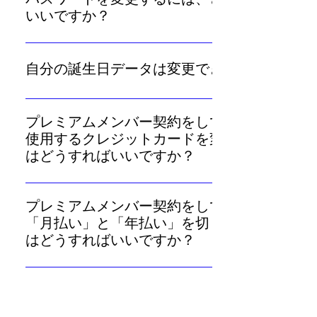
ます。
いいですか？
「マイページ」から「アカウント設定」に進み、「パス
ワード」の横の「変更」を選択すると変更いただけま
自分の誕生日データは変更できますか？
す。
セキュリティ上の理由から、ご自身の誕生日の変更はで
きません。誤入力など修正が必要な場合は、「お問い合
プレミアムメンバー契約をしています。
せ」より運営チームにご連絡ください。 なお、メンバ
使用するクレジットカードを変更するに
ー特典として「基本性格鑑定」を毎週無料閲覧中に誕生
はどうすればいいですか？
日を変更された場合、特典鑑定は新しい誕生日で初めか
「マイページ」から「プレミアムメンバー情報」に進
らご覧いただくことになりますので、変更前の誕生日と
み、「お支払い方法」欄の「変更」を選択して変更して
内容が重複する場合があります。ご了承ください。
プレミアムメンバー契約をしています。
ください。
「月払い」と「年払い」を切り替えるに
はどうすればいいですか？
「月払い」と「年払い」との切り替えをご希望の場合
は、「マイページ」から「プレミアムメンバー情報」に
「メンバー」や「プレミアムメンバー」
進み、マイページの「プレミアムメンバー契約を解除す
がスマートフォンやパソコンを買い替え