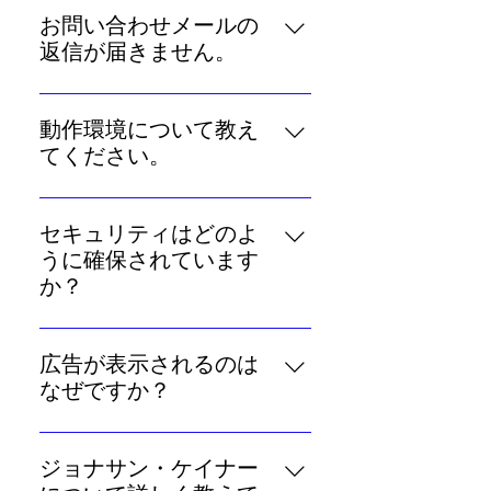
「今月の運勢」「今年の運勢」な
していただくと、トップページの
お問い合わせメールの
ど、ケイナー・ホロスコープには
「運勢」がご自身の星座に固定さ
返信が届きません。
メンバー登録なしでご利用いただ
れるほか、あなたの誕生日をもと
返信メールが「迷惑フォルダ」
けるコンテンツがたくさんありま
に近い将来起こる運命イベントを
「削除フォルダ」などに振り分け
すが、無料の「メンバー登録」を
動作環境について教え
お知らせする「未来予言」をお楽
られている、もしくは受信設定に
していただくと、トップページの
てください。
しみいただけます。また、あなた
より特定のメールアドレス以外を
「運勢」がご自身の星座に固定さ
に自身について深く読み解く「基
ケイナー・ホロスコープは、以下
ブロックしているために返信が届
れるほか、精密なケイナー式のホ
本性格鑑定」についても、毎週1項
の動作環境を推奨しております。
かないお客様が増えております。
セキュリティはどのよ
ロスコープをもとに近い将来起こ
目ずつ無料でご覧いただけます。
【パソコン】 ・windows10以上で
お問い合わせいただく際は、
うに確保されています
る運命イベントをお知らせする
「未来予言」で使用できる「無料
動作するGoogle Chromeおよび
「rockme.co.jp」のつくアドレス
か？
「未来予言」をお楽しみいただけ
鑑定チケット」のプレゼントや運
Microsoft Edge最新版 ・macOS
からのメールを受信できるように
ます。 メンバー登録（無料）の際
命イベントのお知らせメールな
当サイトは高度な暗号化技術であ
最新版で動作するSafari最新版
あらかじめ設定をお願いいたしま
に10枚プレゼントしている「無料
ど、メンバーの方にはさらに多く
るSSLを採用しており、ご登録い
【スマートフォン】 ・iOS 14.x.x以
広告が表示されるのは
す。 なお、お客様サポート窓口は
鑑定チケット」は、未来予言と引
のコンテンツをご用意しておりま
ただいた個人情報はすべて暗号化
上の端末で動作するSafari最新版
なぜですか？
平日AM11時～PM5時までの営業で
き換えることのできるお得なチケ
す。ぜひご検討ください。
処理されます。外部の第三者が読
・AndroidOX10.x.x以上の端末で動
す。また、お問い合わせ内容によ
ットで、その後も毎週2枚ずつプレ
ケイナー・ホロスコープでは、
み取ることはできません。また、
作するGoogle Chrome ※上記推
っては返信までに数営業日いただ
ゼントされます（保有枚数には上
「今日の運勢」「今週の運勢」
お客様の承諾なしに外部の会社と
ジョナサン・ケイナー
奨環境以外からのご利用について
く場合もございます。ご了承くだ
限があります）。 さらに、メンバ
「今月の運勢」「今年の運勢」な