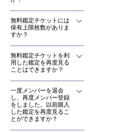
レミアムメンバーには4枚プレゼ
毎週土曜日の深夜0～3時にプレゼ
ントされます。チケットには最大
ントします。運用上の都合によ
保有枚数が定められており、メン
無料鑑定チケットには
り、前後する場合がありますので
バーは10枚、プレミアムメンバー
保有上限枚数がありま
ご了承ください。
は20枚まで貯めることができま
すか？
す。 （使い方） ご覧になりたい未
はい。メンバーの方は10枚、プレ
来予言の「続きを見る」を選択
ミアムメンバーの方は20枚の上限
無料鑑定チケットを利
し、表示される画面で「無料鑑定
があります。
用した鑑定を再度見る
チケットで読む」を選択してくだ
ことはできますか？
さい（チケットと課金購入を併用
することはできません）。未来予
コンテンツを購入したログインID
言の項目ごとに、交換に必要とな
にてログインし、「マイページ」
一度メンバーを退会
るチケットの枚数は異なります。
の「無料鑑定チケット利用履歴」
し、再度メンバー登録
なお、チケットを利用した場合の
からご覧ください。なお、未来予
をしました。以前購入
未来予言には閲覧期限が定められ
言の項目にはそれぞれ「閲覧期
した鑑定を再度見るこ
ています。ご留意ください。
限」が設けられていますのでご注
とができますか？
意ください。「閲覧期限」は無料
ご購入のコンテンツの再閲覧は、
鑑定チケットのご利用完了画面に