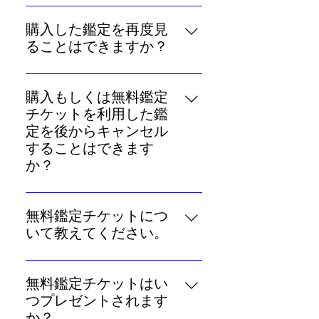
ケイナー・ホロスコープでは、コ
ンテンツのご購入時にクレジット
購入した鑑定を再度見
カード決済
ることはできますか？
（VISA/MASTER/JCB/AMEX）
コンテンツを購入したログインID
をご利用いただけます。現時点で
にてログインし、「マイページ」
は銀行振込などその他決済はご利
購入もしくは無料鑑定
の「利用履歴」からご覧くださ
用いただけませんのでご了承くだ
チケットを利用した鑑
い。 未来予言にはそれぞれ「閲覧
さい。
定を後からキャンセル
期限」が設けられていますのでご
することはできます
注意ください。「閲覧期限」は購
か？
入時に記載されているほか、「利
コンテンツの性質上、購入後のキ
用履歴」からもご確認いただけま
ャンセルは承ることができませ
す。基本性格鑑定には「閲覧期
無料鑑定チケットにつ
ん。ご了承ください。
限」はありません。 なお、「無料
いて教えてください。
鑑定チケット」を利用した場合
無料鑑定チケットとは、お好きな
は、「利用履歴」ではなく、「無
未来予言の結果を読むことができ
無料鑑定チケットはい
料鑑定チケット利用履歴」からご
る交換チケットです。チケットは
つプレゼントされます
確認ください。
毎週土曜日にメンバーには2枚、プ
か？