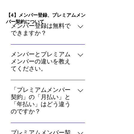
ご購入時のメンバー登録を継続中
記載されているほか、「無料鑑定
かつコンテンツの閲覧期限内にの
チケット利用履歴」からもご確認
​【4】メンバー登録、プレミアムメン
み可能です。
いただけます。 なお、ご購入の場
バー契約について
メンバー登録は無料で
合は、「無料鑑定チケット利用履
できますか？
歴」ではなく、「利用履歴」から
ご確認ください。
ケイナー・ホロスコープの「メン
バー登録」は無料です。 メンバー
メンバーとプレミアム
にご登録いただくと、あなたの誕
メンバーの違いを教え
生日をもとに近い将来起こる運命
てください。
イベントを鑑定した、ジョナサ
「メンバー」と「プレミアムメン
ン・ケイナーオリジナルの「未来
バー」の大きな違いは4点ありま
予言」をお楽しみいただけます。
「プレミアムメンバー
す。 まず「未来予言」ですが、メ
メンバー登録（無料）の際に10枚
契約」の「月払い」と
ンバーの方は都度ご購入（もしく
プレゼントしている「無料鑑定チ
「年払い」はどう違う
は「無料鑑定チケットと交換）い
ケット」は、未来予言と引き換え
のですか？
ただく必要があるのに対し、プレ
ることのできるお得なチケット
プレミアムメンバー契約のお支払
ミアムメンバーの方は、今後30日
で、その後も毎週2枚ずつプレゼン
い方法は【月額600円「月払
間の「未来予言」が追加購入なし
プレミアムメンバー契
トされます。 また、あなた自身に