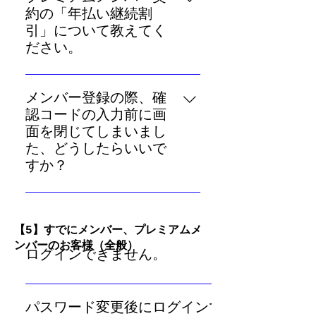
い」】と【年額5,280円）の「年払
で読み放題となります。 次に「無
約の「年払い継続割
ついてより深く読み解く「基本性
い」】の2種類からお選びいただ
料鑑定チケット」について、毎週
引」について教えてく
格鑑定」も週に1項目ずつ無料でご
くことができます。「年払い」は
土曜日にプレゼントする枚数（メ
ださい。
覧いただけます。 他にも鑑定結果
月あたり440円となり、大変お得
ンバー2枚、プレミアムメンバー4
を一部無料でご覧いただける「相
プレミアムメンバー契約で「年払
です（年間で1,920円お得になりま
枚）と保有上限枚数（メンバー10
性鑑定」や「今日の運勢」のバッ
い」をご利用の場合、継続してご
す）。また、2年目以上継続してご
メンバー登録の際、確
枚、プレミアムメンバー20枚）が
クナンバーの閲覧、運命イベント
契約いただいている期間に応じて
利用の方への継続割引もご用意し
認コードの入力前に画
異なります。 また、「基本性格鑑
や今週の宇宙のようすをお知らせ
割引が適用されます。 ・1年目：
ています。ぜひご検討ください。
面を閉じてしまいまし
定」「相性鑑定」をご購入いただ
するスペシャルメール「宇宙（そ
5,280円/年（月あたり440円） ・
た、どうしたらいいで
く際、プレミアムメンバーの方は
ら）のお便り」など、多くのコン
2年目：4,620円/年（月あたり385
すか？
お得な割引価格（30％オフ）でお
テンツをお楽しみいただけます。
円） ・3年目以降：3,960円/年
求めいただけます。 さらに「運
ぜひご検討ください。
確認コードには、1時間の有効期限
（月あたり330円） ※月払いは月
勢」のバックナンバーについて、
が設定されています。有効期限が
額600円です。
メンバーの方は過去1日分の「今日
過ぎたあとに再度のご登録をお願
​【5】すでにメンバー、プレミアムメ
の運勢」、プレミアムメンバーの
ンバーのお客様（全般）
いします。
方は過去5日分の「今日の運勢」
ログインできません。
に加えて先週分、先月分、昨年分
の「運勢」のバックナンバー、と
ログインができない場合、以下をご確認ください。 ・
閲覧できる範囲が異なります。 よ
使用されているメールアドレス（ログインID）、パスワ
パスワード変更後にログインできなくな