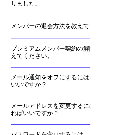
りケイナー・ホロスコープの世界
ードが正しいかご確認ください。 ・パスワードが正し
りました。
を楽しめるプレミアムメンバー契
く「8～12文字の半角英数字記号」になっているかご確
約をぜひご検討ください。
ブラウザやappleアカウント、Googleアカウントなどに
認ください。全角文字や機種依存文字はお使いになれま
記憶されたパスワードが更新されていないために古いパ
せん。 ・「ログイン」画面の「ログインできない方は
メンバーの退会方法を教えてください。
スワードでログインが試みられている可能性がありま
こちら」からパスワードの変更をお試しください。 ・
す。ブラウザやアカウントなどに記憶されたパスワード
スマートフォンの方は、端末の再起動や回線の切り替え
「メンバー」退会をご希望の方は、こちらのページから
を使用せず、お客様ご自身でキーボードを用いてメール
（wifi⇔通信キャリア回線）をお試しください。PCの方
退会手続きを進めてください。
プレミアムメンバー契約の解除方法を教
アドレスやパスワードを入力してのログインをお試しく
は、再起動をお試しください。 ・推奨環境以外の環境
えてください。
ださい。 なお、記憶されたパスワードの確認や削除、
でご覧の方は、推奨環境での閲覧をお試しください。
編集については下記ページからご確認いただけます。
上記すべて確認のうえ、なおもログインできないようで
「マイページ」から「プレミアムメンバー情報」に進
・iPhone https://support.apple.com/ja-jp/HT211146
あれば、お調べしますので「お問い合せ」からご連絡く
み、マイページの「プレミアムメンバー契約を解除す
メール通知をオフにするにはどうすれば
・Mac https://support.apple.com/ja-jp/HT211145 ・
ださい。
る」ボタンから退会いただけます。「解除」後も「プレ
いいですか？
Google（Android）
ミアム契約」の契約期間が残っている場合は、期間内は
https://support.google.com/chrome/answer/95606?
「マイページ」の「メール通知設定」をオフにしてくだ
引き続きプレミアムメンバーの各機能をお楽しみいただ
hl=ja&co ※パソコン、Android、iPhoneとiPadをタブで
さい。
けます。なお、「プレミアム契約」を解除した場合で
メールアドレスを変更するには、どうす
切り替えられます。 ・Microsoft Edge
も、「メンバー」としての各機能は引き続きご利用いた
ればいいですか？
https://support.microsoft.com/ja-jp/microsoft-
だけます（「メンバー」も退会したい場合は、「プレミ
edge/microsoft-edge-54fba061-1385-86ad-a62e-
「マイページ」から「アカウント設定」に進み、「メー
アム契約」解除後に、さらに「メンバー」も退会してく
42350a9d77db
ルアドレス」の横の「変更」を選択すると変更いただけ
パスワードを変更するには、どうすれば
ださい）。