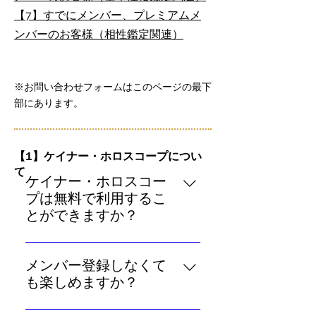
【7】すでにメンバー、プレミアムメ
ンバーのお客様（相性鑑定関連）
※お問い合わせフォームはこのページの最下
部にあります。
​【1】ケイナー・ホロスコープについ
て
ケイナー・ホロスコー
プは無料で利用するこ
とができますか？
「今日の運勢」「今週の運勢」
「今月の運勢」「今年の運勢」な
メンバー登録しなくて
ど無料でご利用いただけるコンテ
も楽しめますか？
ンツを多数ご用意しております。
「今日の運勢」「今週の運勢」
なお、無料の「メンバー登録」を